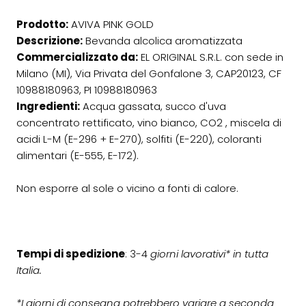
Prodotto:
AVIVA PINK GOLD
Descrizione:
Bevanda alcolica aromatizzata
Commercializzato da:
EL ORIGINAL S.R.L. con sede in
Milano (MI), Via Privata del Gonfalone 3, CAP20123, CF
10988180963, PI 10988180963
Ingredienti:
Acqua gassata, succo d'uva
concentrato rettificato, vino bianco, CO2 , miscela di
acidi L-M (E-296 + E-270), solfiti (E-220), coloranti
alimentari (E-555, E-172).
Non esporre al sole o vicino a fonti di calore.
Tempi di spedizione
:
3-4
giorni lavorativi* in tutta
Italia.
*
I giorni di consegna potrebbero variare a seconda